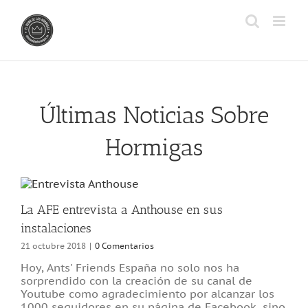
Saltar
al
contenido
Últimas Noticias Sobre
Hormigas
La AFE entrevista a Anthouse en sus
instalaciones
21 octubre 2018
|
0 Comentarios
Hoy, Ants' Friends España no solo nos ha
sorprendido con la creación de su canal de
Youtube como agradecimiento por alcanzar los
1000 seguidores en su página de Facebook, sino